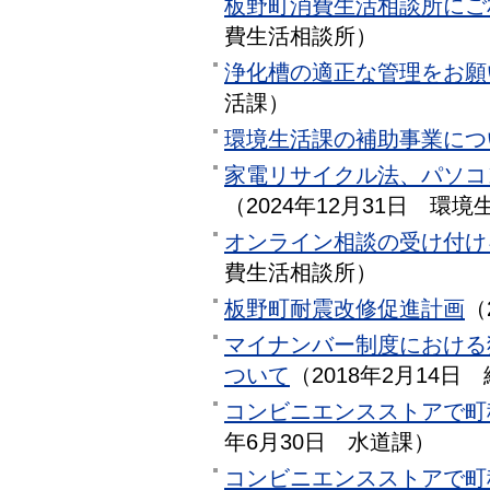
板野町消費生活相談所にご
費生活相談所
）
浄化槽の適正な管理をお願
活課
）
環境生活課の補助事業につ
家電リサイクル法、パソコ
（
2024年12月31日
環境
オンライン相談の受け付け
費生活相談所
）
板野町耐震改修促進計画
（
マイナンバー制度における
ついて
（
2018年2月14日
コンビニエンスストアで町
年6月30日
水道課
）
コンビニエンスストアで町