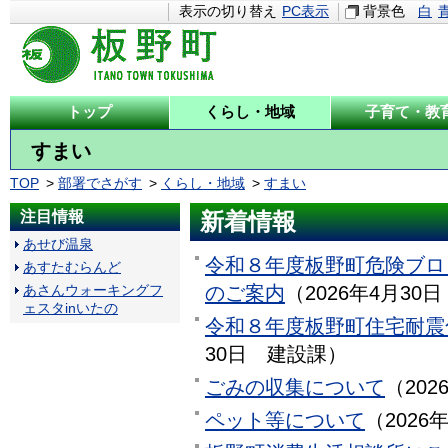
表示の切り替え
PC表示
背景色
白
トップ
くらし・地域
子育て・教
すまい
TOP
部署でさがす
くらし・地域
すまい
注目情報
新着情報
あせび温泉
令和８年度板野町危険ブロ
あすたむらんど
のご案内
（
2026年4月30日
あさんウォーキングフ
ェスタinいたの
令和８年度板野町住宅耐震
30日
建設課
）
ごみの収集について
（
202
ペット等について
（
2026