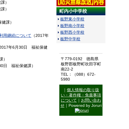
健課
）
健課
）
町内小中学校
板野東小学校
保健課
）
板野南小学校
板野西小学校
利用継続について
（
2017年
板野中学校
2017年6月30日
福祉保健
〒779-0192 徳島県
課
）
板野郡板野町吹田字町
30日
福祉保健課
）
南22-2
TEL：（088）672-
5980
｜
個人情報の取り扱
い・著作権・免責事項
について
｜
お問い合わ
せ
｜Powered by Joruri