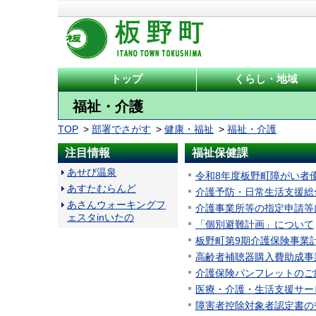
トップ
くらし・地域
福祉・介護
TOP
部署でさがす
健康・福祉
福祉・介護
注目情報
福祉保健課
あせび温泉
令和8年度板野町障がい者
あすたむらんど
介護予防・日常生活支援総
あさんウォーキングフ
介護事業所等の指定申請等
ェスタinいたの
「個別避難計画」について
板野町第9期介護保険事業
高齢者補聴器購入費助成事
介護保険パンフレットのご
医療・介護・生活支援サー
障害者控除対象者認定書の