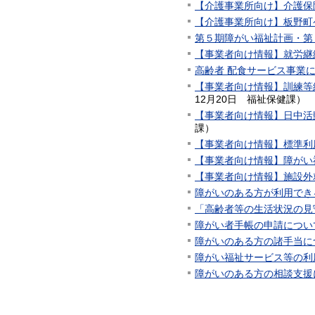
【介護事業所向け】介護保
【介護事業所向け】板野町
第５期障がい福祉計画・第
【事業者向け情報】就労継
高齢者 配食サービス事業
【事業者向け情報】訓練等
12月20日
福祉保健課
）
【事業者向け情報】日中活
課
）
【事業者向け情報】標準利
【事業者向け情報】障がい
【事業者向け情報】施設外
障がいのある方が利用でき
「高齢者等の生活状況の見
障がい者手帳の申請につい
障がいのある方の諸手当に
障がい福祉サービス等の利
障がいのある方の相談支援