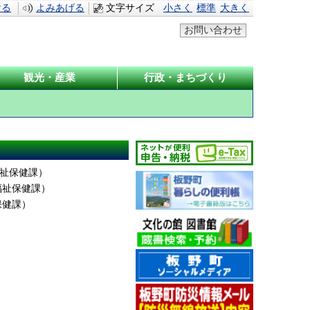
ける
よみあげる
文字サイズ
小さく
標準
大きく
お問い合わせ
観光・産業
行政・まちづくり
祉保健課
）
福祉保健課
）
保健課
）