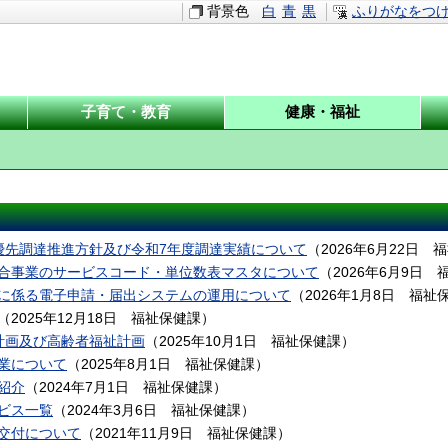
背景色
白
青
黒
ふりがなをつ
子育て・教育
健康・福祉
優先調達推進方針及び令和7年度調達実績について
（
2026年6月22日
福
合事業のサービスコード・単位数表マスタについて
（
2026年6月9日
に係る電子申請・届出システムの運用について
（
2026年1月8日
福祉
（
2025年12月18日
福祉保健課
）
計画及び高齢者福祉計画
（
2025年10月1日
福祉保健課
）
業について
（
2025年8月1日
福祉保健課
）
紹介
（
2024年7月1日
福祉保健課
）
ビス一覧
（
2024年3月6日
福祉保健課
）
交付について
（
2021年11月9日
福祉保健課
）