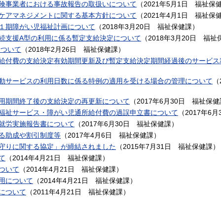
険事業者における事故報告の取扱いについて
（
2021年5月1日
福祉保
ケアマネジメントに関する基本方針について
（
2021年4月1日
福祉保
１期障がい児福祉計画について
（
2018年3月20日
福祉保健課
）
続支援A型の利用に係る暫定支給決定について
（
2018年3月20日
福祉
について
（
2018年2月26日
福祉保健課
）
給付費の支給決定有効期間更新及び暫定支給決定期間経過後のサービス
動サービスの利用日数に係る特例の適用を受ける場合の管理について
（
用期間終了後の支給決定の再更新について
（
2017年6月30日
福祉保健
福祉サービス・障がい児通所給付費の過誤申立書について
（
2017年6月
就労実施報告書について
（
2017年6月30日
福祉保健課
）
る助成や割引制度等
（
2017年4月6日
福祉保健課
）
守りに関する協定」が締結されました
（
2015年7月31日
福祉保健課
）
て
（
2014年4月21日
福祉保健課
）
ついて
（
2014年4月21日
福祉保健課
）
用について
（
2014年4月21日
福祉保健課
）
について
（
2011年4月21日
福祉保健課
）